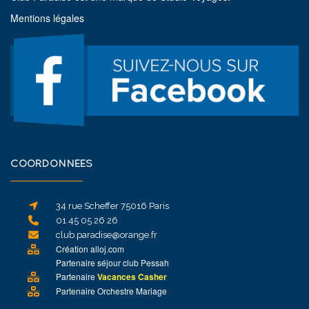
Mentions légales
COORDONNÉES
34 rue Scheffer
75016 Paris
01 45 05 26 26
club.paradise@orange.fr
Création
alloj.com
Partenaire
séjour club Pessah
Partenaire
Vacances Casher
Partenaire
Orchestre Mariage