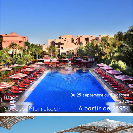
Du 25 septembre au 5 octobre
MAROC
2026
À partir de 2595€
Souccot Marrakech