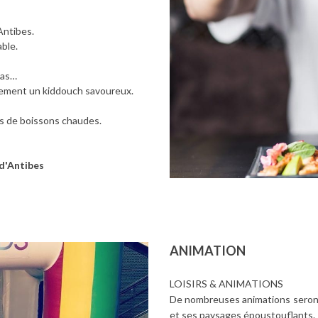
Antibes.
able.
das…
lement un kiddouch savoureux.
s de boissons chaudes.
 d'Antibes
ANIMATION
LOISIRS & ANIMATIONS
De nombreuses animations seront 
et ses paysages époustouflants.